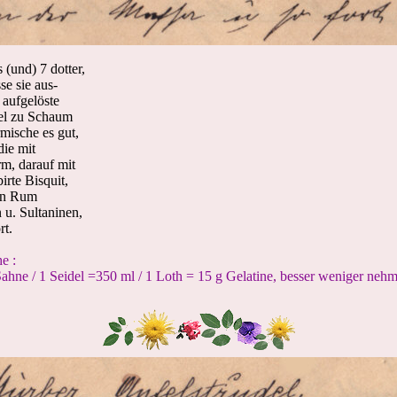
(und) 7 dotter,
se sie aus-
 aufgelöste
del zu Schaum
mische es gut,
die mit
m, darauf mit
irte Bisquit,
 in Rum
n u. Sultaninen,
rt.
e :
ahne / 1 Seidel =350 ml / 1 Loth = 15 g Gelatine, besser weniger nehm