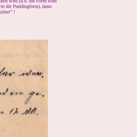
cken wird (d.h. die Form wird
wie die Puddingform), dann
ziner" !