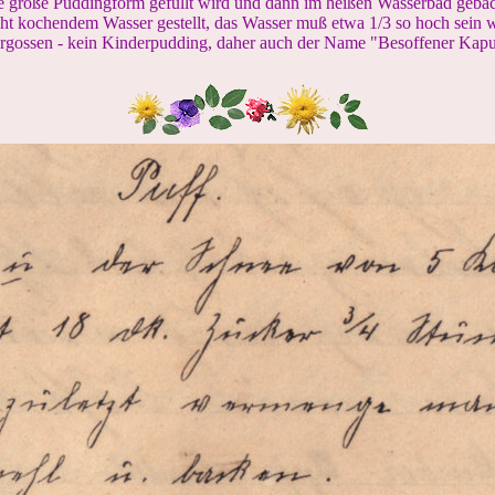
ine große Puddingform gefüllt wird und dann im heißen Wasserbad geba
icht kochendem Wasser gestellt, das Wasser muß etwa 1/3 so hoch sein 
ergossen - kein Kinderpudding, daher auch der Name "Besoffener Kapu