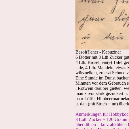
Besof(f)ener - Kapuziner
6 Dotter mit 8 Lth Zucker gu
4 Lth. Brösel, ein(e) Tafel g
lade, 4 Lth. Mandeln, etwas 
würznelken, zuletzt Schnee v
Eine Stunde im Dunst backen
Minuten vor dem Gebrauch st
l Rotwein darüber gießen, w
man zuvor stark gezuckert u. 
paar Löffel Himbeermarmelad
u. dan (mit Strich = nn) überk
Anmerkungen für Hobbyköch
8 Loth Zucker = 120 Gramm /
überkühlen = kurz abkühlen 