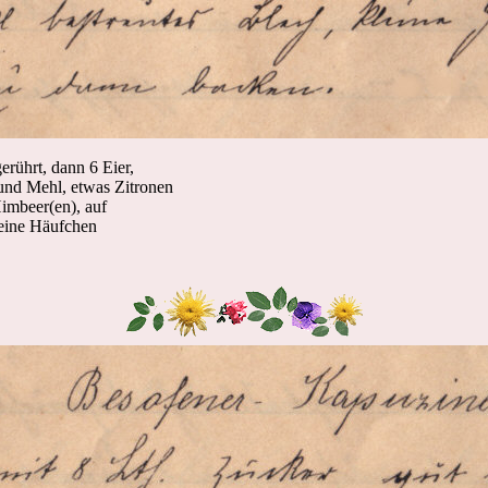
erührt, dann 6 Eier,
und Mehl, etwas Zitronen
imbeer(en), auf
leine Häufchen