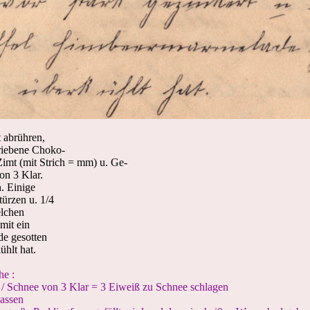
t abrühren,
eriebene Choko-
Zimt (mit Strich = mm) u. Ge-
on 3 Klar.
. Einige
ürzen u. 1/4
elchen
mit ein
e gesotten
ühlt hat.
e :
 Schnee von 3 Klar = 3 Eiweiß zu Schnee schlagen
lassen